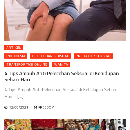
ARTIKEL
INDONESIA
PELECEHAN SEKSUAL
PREDATOR SEKSUAL
TRANSPORTASI ONLINE
WANITA
4 Tips Ampuh Anti Pelecehan Seksual di Kehidupan
Sehari-Hari
4 Tips Ampuh Anti Pelecehan Seksual di Kehidupan Sehari-
Hari – […]
12/08/2021
FREEDOM