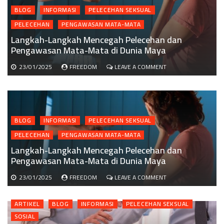
BLOG
INFORMASI
PELECEHAN SEKSUAL
PELECEHAN
PENGAWASAN MATA-MATA
Langkah-Langkah Mencegah Pelecehan dan
Pengawasan Mata-Mata di Dunia Maya
ON
23/01/2025
FREEDOM
LEAVE A COMMENT
LANGKAH-
LANGKAH
MENCEGAH
PELECEHAN
DAN
BLOG
INFORMASI
PELECEHAN SEKSUAL
PENGAWASAN
MATA-
PELECEHAN
PENGAWASAN MATA-MATA
MATA
DI
Langkah-Langkah Mencegah Pelecehan dan
DUNIA
Pengawasan Mata-Mata di Dunia Maya
MAYA
ON
23/01/2025
FREEDOM
LEAVE A COMMENT
LANGKAH-
LANGKAH
ARTIKEL
BLOG
INFORMASI
PELECEHAN SEKSUAL
MENCEGAH
PELECEHAN
SOSIAL
DAN