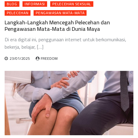
BLOG
INFORMASI
PELECEHAN SEKSUAL
PELECEHAN
PENGAWASAN MATA-MATA
Langkah-Langkah Mencegah Pelecehan dan
Pengawasan Mata-Mata di Dunia Maya
Di era digital ini, penggunaan internet untuk berkomunikasi,
bekerja, belajar, […]
23/01/2025
FREEDOM