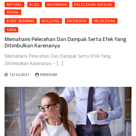
ARTIKEL
BLOG
INFORMASI
PELECEHAN SEKSUAL
SOSIAL
BODY SHAMING
BULLYING
FACEBOOK
PELECEHAN
SARA
Memahami Pelecehan Dan Dampak Serta Efek Yang
Ditimbulkan Karenanya
Memahami Pelecehan Dan Dampak Serta Efek Yang
Ditimbulkan Karenanya – […]
12/12/2021
FREEDOM