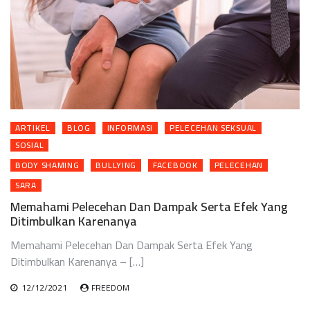
ARTIKEL
BLOG
INFORMASI
PELECEHAN SEKSUAL
SOSIAL
BODY SHAMING
BULLYING
FACEBOOK
PELECEHAN
SARA
Memahami Pelecehan Dan Dampak Serta Efek Yang
Ditimbulkan Karenanya
Memahami Pelecehan Dan Dampak Serta Efek Yang
Ditimbulkan Karenanya – […]
12/12/2021
FREEDOM