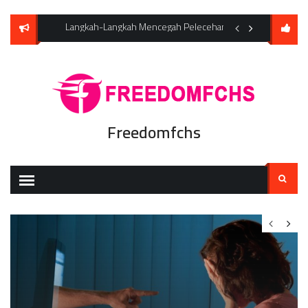
Skip
to
andang di Flores Timur NTT
Langkah-Langkah Mencegah Pelecehan dan Pengawasan Mat
Memahami Pelecehan
content
Freedomfchs
Search
for: