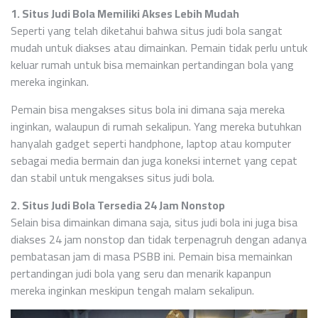
1. Situs Judi Bola Memiliki Akses Lebih Mudah
Seperti yang telah diketahui bahwa situs judi bola sangat
mudah untuk diakses atau dimainkan. Pemain tidak perlu untuk
keluar rumah untuk bisa memainkan pertandingan bola yang
mereka inginkan.
Pemain bisa mengakses situs bola ini dimana saja mereka
inginkan, walaupun di rumah sekalipun. Yang mereka butuhkan
hanyalah gadget seperti handphone, laptop atau komputer
sebagai media bermain dan juga koneksi internet yang cepat
dan stabil untuk mengakses situs judi bola.
2. Situs Judi Bola Tersedia 24 Jam Nonstop
Selain bisa dimainkan dimana saja, situs judi bola ini juga bisa
diakses 24 jam nonstop dan tidak terpenagruh dengan adanya
pembatasan jam di masa PSBB ini. Pemain bisa memainkan
pertandingan judi bola yang seru dan menarik kapanpun
mereka inginkan meskipun tengah malam sekalipun.