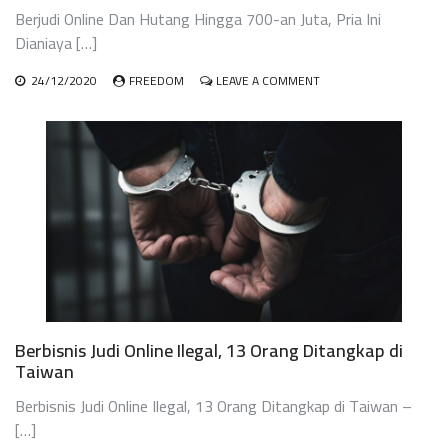
Berjudi Online Dan Hutang Hingga 700-an Juta, Pria Ini
Dianiaya […]
ON
24/12/2020
FREEDOM
LEAVE A COMMENT
BERJUDI
ONLINE
DAN
HUTANG
HINGGA
700-
AN
JUTA,
PRIA
INI
DIANIAYA
DAN
DIBUNUH
Berbisnis Judi Online Ilegal, 13 Orang Ditangkap di
Taiwan
Berbisnis Judi Online Ilegal, 13 Orang Ditangkap di Taiwan –
[…]