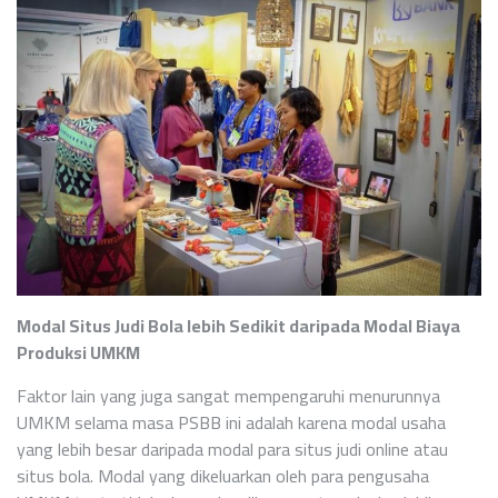
Modal Situs Judi Bola lebih Sedikit daripada Modal Biaya
Produksi UMKM
Faktor lain yang juga sangat mempengaruhi menurunnya
UMKM selama masa PSBB ini adalah karena modal usaha
yang lebih besar daripada modal para situs judi online atau
situs bola. Modal yang dikeluarkan oleh para pengusaha