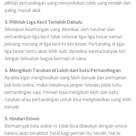
pilihlah pertandingan yang menyediakan odds yang rendah dan
paling masuk akal.
3. Pilihlah Liga Kecil Terlebih Dahulu
Meskipun keuntungan yang diberikan oleh taruhan dari
pertandingan liga kecil tidak sebesar liga-liga besar namun
peluang menang di liga kecil ini lebi besar. Pertanding di liga-
liga besar tentu akan lebih sulit diprediksi karena banyak tim
dengan kekuatan bagus bermain di sana.
4. Mengikuti Taruhan di Lebih dari Satu Pertandingan
Apabila ingin menghasilkan uang lebih banyak dari permainan
judi bola online, maka sebaiknya jangan terpaku pada satu
pertandingan saja. Pemain bisa mengikuti lebih dari satu
taruhan atau pertandingan untuk bisa menghasilkan uang lebih
banyak.
5. Hindari Emosi
Bermain judi bola online ini tidak bisa dilakukan dengan emosi
karena akan berakibat fatal bagi pemain itu sendiri. Hal ini