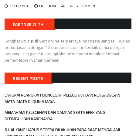
ON
11/12/2020
FREEDOM
LEAVE A COMMENT
BERBISNIS
JUDI
ONLINE
PARTNER WITH :
ILEGAL,
13
ORANG
Kongbet Situs
Judi Slot
online Terpercaya Indonesia uang asli Rupiah
DITANGKAP
berkerjasama dengan 12 bandar slot online terbaik dunia dengan
DI
menampilkan game teknologi slot online versi mobile membuat
TAIWAN
pemain lebih nyaman bermain.
RECENT POSTS
LANGKAH-LANGKAH MENCEGAH PELECEHAN DAN PENGAWASAN
MATA-MATA DI DUNIA MAYA
MEMAHAMI PELECEHAN DAN DAMPAK SERTA EFEK YANG
DITIMBULKAN KARENANYA
6 HAL YANG HARUS SEGERA DILAKUKAN PADA SAAT MENGALAMI
TINDAKAN PELECEHAN DAN KEKERASAN SEKSUAL