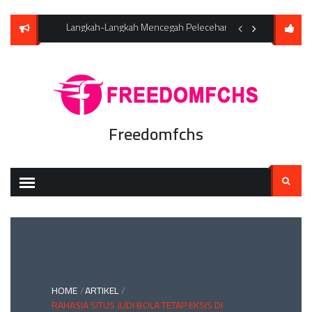
Skip
to
andang di Flores Timur NTT
Langkah-Langkah Mencegah Pelecehan dan Pengawasan Mat
Memahami Pelecehan
content
Freedomfchs
Search
for:
HOME
ARTIKEL
RAHASIA SITUS JUDI BOLA TETAP EKSIS DI