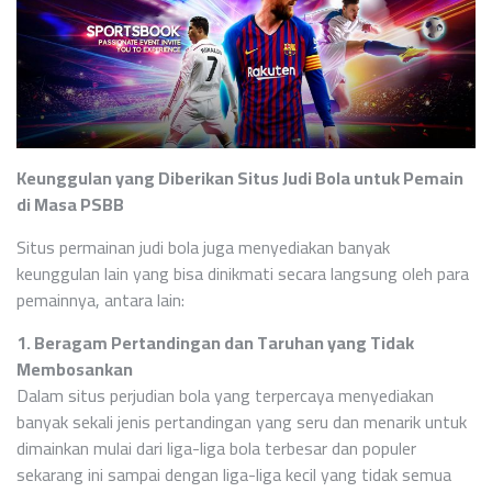
Keunggulan yang Diberikan Situs Judi Bola untuk Pemain
di Masa PSBB
Situs permainan judi bola juga menyediakan banyak
keunggulan lain yang bisa dinikmati secara langsung oleh para
pemainnya, antara lain:
1. Beragam Pertandingan dan Taruhan yang Tidak
Membosankan
Dalam situs perjudian bola yang terpercaya menyediakan
banyak sekali jenis pertandingan yang seru dan menarik untuk
dimainkan mulai dari liga-liga bola terbesar dan populer
sekarang ini sampai dengan liga-liga kecil yang tidak semua