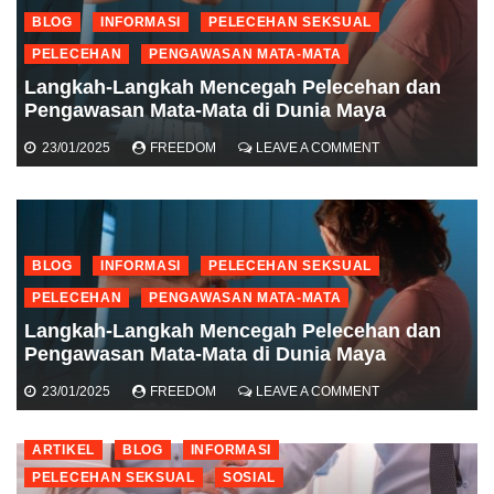
BLOG
INFORMASI
PELECEHAN SEKSUAL
PELECEHAN
PENGAWASAN MATA-MATA
Langkah-Langkah Mencegah Pelecehan dan
Pengawasan Mata-Mata di Dunia Maya
ON
23/01/2025
FREEDOM
LEAVE A COMMENT
LANGKAH-
LANGKAH
MENCEGAH
PELECEHAN
DAN
BLOG
INFORMASI
PELECEHAN SEKSUAL
PENGAWASAN
MATA-
PELECEHAN
PENGAWASAN MATA-MATA
MATA
DI
Langkah-Langkah Mencegah Pelecehan dan
DUNIA
Pengawasan Mata-Mata di Dunia Maya
MAYA
ON
23/01/2025
FREEDOM
LEAVE A COMMENT
LANGKAH-
LANGKAH
ARTIKEL
BLOG
INFORMASI
MENCEGAH
PELECEHAN
PELECEHAN SEKSUAL
SOSIAL
DAN