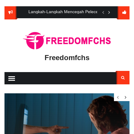
Skip
to
 Bandang di Flores Timur NTT
Langkah-Langkah Mencegah Pelecehan dan Pengawas
Memahami Peleceh
content
Freedomfchs
Search
for: