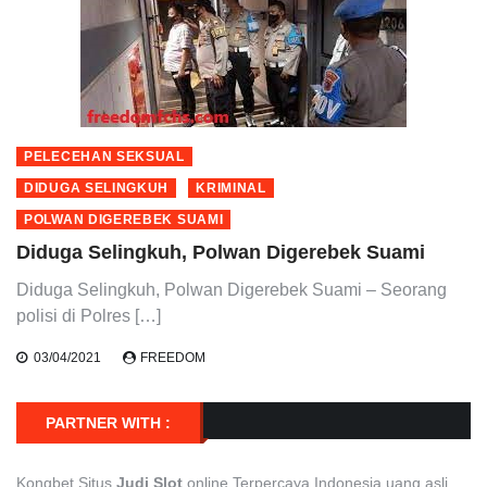
PELECEHAN SEKSUAL
DIDUGA SELINGKUH
KRIMINAL
POLWAN DIGEREBEK SUAMI
Diduga Selingkuh, Polwan Digerebek Suami
Diduga Selingkuh, Polwan Digerebek Suami – Seorang
polisi di Polres […]
03/04/2021
FREEDOM
PARTNER WITH :
Kongbet Situs
Judi Slot
online Terpercaya Indonesia uang asli